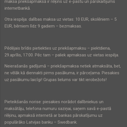
maksa priekšapmaksā ir rēķins uz e-pastu un pārskaitījums
internetbankā.
Otra iespēja: dalības maksa uz vietas:
10 EUR
, skolēniem –
5
EUR
, bērniem līdz 9 gadiem – bezmaksas.
Pēdējais brīdis pietiekties uz priekšapmaksu – piektdiena,
29.aprīlis, 17:00. Pēc tam – paliek apmaksas uz vietas iespēja.
Neierašanās gadījumā – priekšapmaksa netiek atmaksāta, bet,
ne vēlāk kā diennakti pirms pasākuma, ir pārceļama. Piesakies
uz pasākumu laicīgi! Grupas lielums var tikt ierobežots!
Pieteikšanās norise: piesakies norādot dalībniekus un
maksātāju, telefona numuru saziņai, saņem savā e-pastā
rēķinu, apmaksā internetā ar bankas pārskatījumu uz
populārāko Latvijas banku – Swedbank.