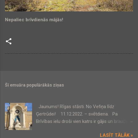
Nepaliec brīvdienās mājās!
Šī emuāra populārākās ziņas
Jaunums! Rīgas stāsti. No Vefiņa līdz
Ģertrūdei! 11.12.2022. – svētdiena. Pa
Brīvības ielu droši vien katrs ir gājis un braucis,
bet, kas slēpjas tās pagalmos un šķērsielās, tas
LASĪT TĀLĀK »
būs jaunums daudziem! VEF šķiet pazīstams