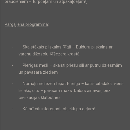
braucieniem – turpceļam un atpakaļceļam!).
Pārgājiena programmā
:
-
Skaistākais pilskalns Rīgā – Bulduru pilskalns ar
varenu dižozolu Ķīšezera krastā.
-
Pierīgas meži – skaisti priežu sili ar putnu dziesmām
un pavasara ziediem.
-
Nomaļi mežezeri tepat Pierīgā – katrs citādāks, viens
lielāks, cits – pavisam mazs. Dabas ainavas, bez
civilizācijas klātbūtnes.
-
Kā arī citi interesanti objekti pa ceļam!