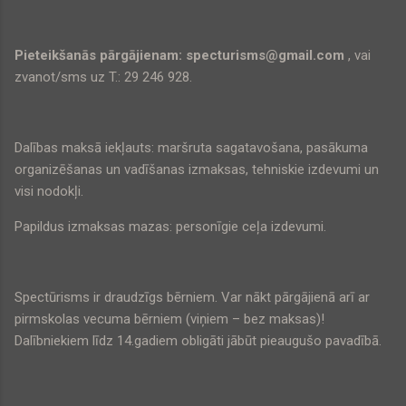
Pieteikšanās pārgājienam: specturisms@gmail.com
, vai
zvanot/sms uz T.: 29 246 928.
Dalības maksā iekļauts: maršruta sagatavošana, pasākuma
organizēšanas un vadīšanas izmaksas, tehniskie izdevumi un
visi nodokļi.
Papildus izmaksas mazas: personīgie ceļa izdevumi.
Spectūrisms ir draudzīgs bērniem. Var nākt pārgājienā arī ar
pirmskolas vecuma bērniem (viņiem – bez maksas)!
Dalībniekiem līdz 14.gadiem obligāti jābūt pieaugušo pavadībā.