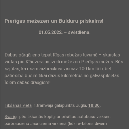
Pierīgas mežezeri un Bulduru pilskalns!
01.05.2022. – svētdiena.
Dabas pārgājiens tepat Rīgas robežas tuvumā – skaistas
vietas pie Ķīšezera un izcili mežezeri Pierīgas mežos. Būs
sajūtas, ka esam aizbraukuši vismaz 100 km tālu, bet
patiesībā būsim tikai dažus kilometrus no galvaspilsētas.
Īsiem dabas draugiem!
Tikšanās vieta
: 1.tramvaja galapunkts Juglā,
10:30
.
Svarīgi
: pēc tikšanās kopīgi ar pilsētas autobusu veiksim
pārbraucienu Jaunciema virzienā (līdzi e-talons diviem