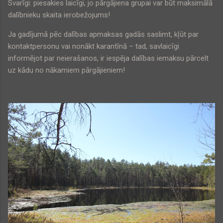
Svarīgi: piesakies laicīgi, jo pārgājiena grupai var būt maksimālā
dalībnieku skaita ierobežojums!
Ja gadījumā pēc dalības apmaksas gadās saslimt, kļūt par
kontaktpersonu vai nonākt karantīnā – tad, savlaicīgi
informējot par neierašanos, ir iespēja dalības iemaksu pārcelt
uz kādu no nākamiem pārgājieniem!