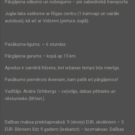
Pārgājiena sākums un nobeigums – pie sabiedriskā transporta.
Juglai laba satiksme ar Rīgas centru (1.tramvajs un vairāki
autobusi), kā arī ar Vidzemi (pietura Juglā).
Pasākuma ilgums: ~ 6 stundas.
Pārgājiena garums – kopā ap 15 km.
Apvidus ir samērā līdzens, bet iešanas temps būs mierīgs.
Pasākums piemērots ikvienam, kam patīk iet pārgājienos!
Vadītājs: Andris Grīnbergs – ceļotājs, dabas pētnieks un
vēsturnieks (M.hist.).
Dalības maksa priekšapmaksā: 9 (deviņi) EUR, skolēniem –
5
EUR
. Bērniem līdz 9 gadiem (ieskaitot) – bezmaksas. Dalības