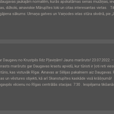
daugavas jaukajām nomalēm, kurās apskatāmas senas muižiņas, iev
tas, dižkoki, ainaviskie Mārupītes loki un citas interesantas vietas. T
gājiena sākums: Ulmaņa gatves un Vaiņodes ielas stūra skvērā, pie „
oja Pārdaugavā , 10:00 . Pārgājiena programmā : - Atgāzenes, B
skodāles apkaimes. - Mārupītes ieleja ar jaukiem upes lokiem
steidzoši skaistas klusās apkaimju ieliņas un nozīmīgi arhitektūra
daugavas maz zināmās muižiņas, piemēram, Borherta muiža, Šenberģ
 Daugavu no Krustpils līdz Pļaviņām! Jauns maršruts! 23.07.2022. 
erasts maršruts gar Daugavas krastu apvidū, kur tūristi ir ļoti reti vie
tūris, kas vistuvāk Rīgai. Ainavas ar Sēlijas pakalniem aiz Daugavas
as un vēstures objekti, kā arī Skanstupītes kaskāde visā krāšņumā!
gavpils vilcienu no Rīgas centrālās stacijas: 7:30 . Iespējama tikšanā
cijā pie kasēm: ~ 7:15. Tikšanās vieta – pārgājiena sākums: Krustpils 
gājiena programmā : - Prižu krauja, kur mājas kādreiz bruka 
ērojamu dižozolu grupa lauku ainavā. - Pļaviņas – savdabīga ma
stā un tās krastmalas promenāde. - Skanstupītes kask...