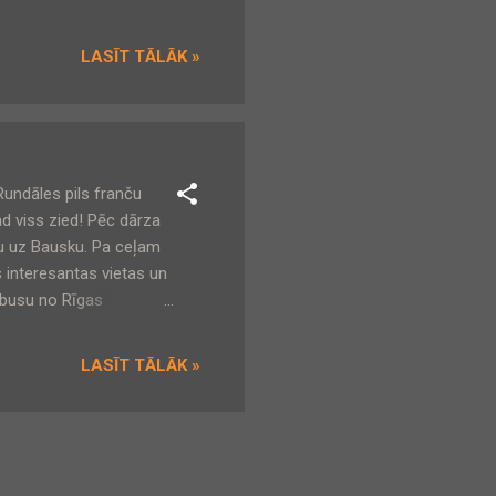
s Dūņezers. - Īpašais
jiem Lilastes
LASĪT TĀLĀK »
as ainavas. - Skais...
Rundāles pils franču
ad viss zied! Pēc dārza
tu uz Bausku. Pa ceļam
s interesantas vietas un
obusu no Rīgas
es pils tiekamies 11:10
! Mājupceļš ar autobusu
LASĪT TĀLĀK »
ks, rožu ziedēšanas
apskate tikai no