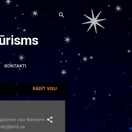
ūrisms
KONTAKTI
RĀDĪT VISU
gāzenes caur Bieriņiem
pārgājienā pa