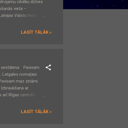
ērojamu cilvēku dzīves
ikšanās vieta –
Latvijas Valsts mežu”
ieriņu, Mārupes un
 un dabas vērtībām. -
LASĪT TĀLĀK »
s pieminekļi. -
u ...
– sestdiena. Pavisam
si. Latgales nomaļais
. Pavisam maz zināmi
 Izbraukšana ar
s arī Rīgas centrālā
stacija, 9:45 .
Daugavā. - Skaista
LASĪT TĀLĀK »
zpilsēta Daugavas