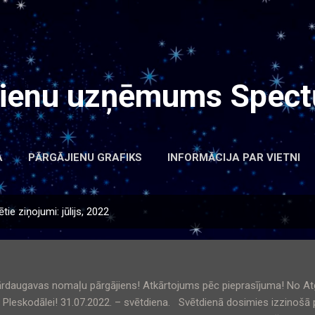
Pāriet uz galveno saturu
jienu uzņēmums Spect
A
PĀRGĀJIENU GRAFIKS
INFORMĀCIJA PAR VIETNI
tie ziņojumi: jūlijs, 2022
daugavas nomaļu pārgājiens! Atkārtojums pēc pieprasījuma! No At
z Pleskodālei! 31.07.2022. – svētdiena. Svētdienā dosimies izzinošā 