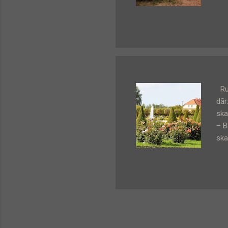
Pār
Umm
Gar
Run
dār
ska
– B
ska
aut
un 
no 
ska
ārp