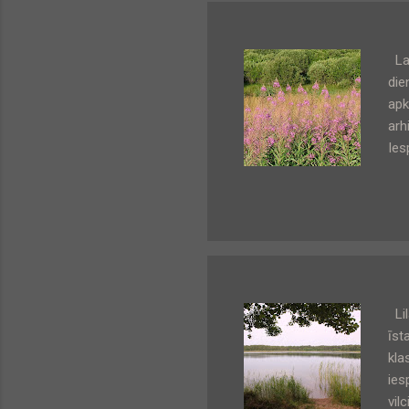
Lat
die
apk
arh
Ies
sāk
tā 
– b
grā
dar
Lil
īst
kla
ies
vil