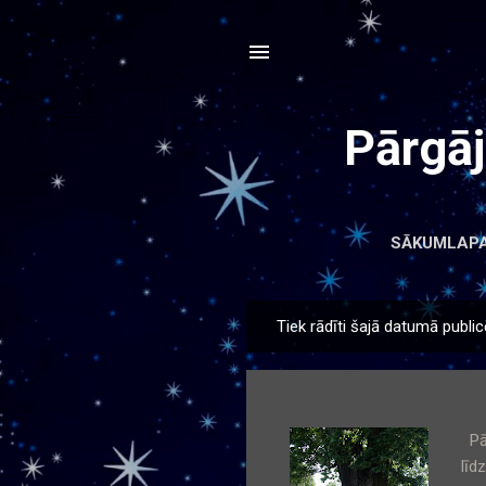
Pārgā
SĀKUMLAP
Tiek rādīti šajā datumā publicē
Z
i
ņ
a
Pār
s
līd