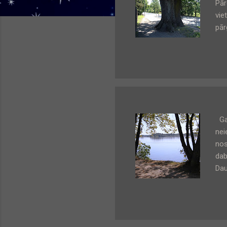
Pār
vie
pār
bir
Ple
Pār
Pār
Gar
nei
nos
dab
Dau
sta
Pār
iev
kra