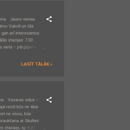
iena. Jauns vienas
āmo Vaboli un tās
 gan arī interesantus
ās stacijas: 7:30 .
s vieta – pārgājiena
is Vaboles ciems un
en par trim personībām
LASĪT TĀLĀK »
simta sākumā celtajām
m tautas atmodas
ena. Vasaras vidus –
jā reizē būs ne tikai
bet ne visos, būs
zbraukšana ar Skultes
es stacijas, ap 9:20 .