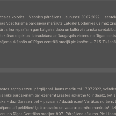
gales kolorīts – Vaboles pārgājiens! Jaunums! 30.07.2022. – sestd
nas Spectūrisma pārgājiena maršruts Latgalē! Dodamies uz maz zin
ārtni, kur iepazīsim gan Latgales dabu un kultūrvēsturisko savdabību,
itektūras objektus. Izbraukšana ar Daugavpils vilcienu no Rīgas centrāl
pējama tikšanās arī Rīgas centrālā stacijā pie kasēm: ~ 7:15. Tikšanā
ums: Vaboles stacija, 10:50. Pārgājiena programmā : - Nomaļa
interesantākās vietas. - Skrindu dzimtas muzejs, kur stāsti ne vi
rāļiem Skrindām, bet arī apkārtni. Muzejs iekārtots vienā no 19.gad
fa Plātera-Zīberga muižas ēkām. Muzejs ir piemiņas vieta pirmajie
biniekiem brāļiem Skrindām - Benediktam (1869-1947), Kazim...
astes septiņu ezeru pārgājiens! Jauns maršruts! 17.07.2022, svētdi
ais laiks pārgājienam gar ezeriem! Lilastes apkārtnē to ir daudz, bet ša
sika – daži Garezeri, bet – pavisam 7 dažādi ezeri! Vairākos no tiem, 
pējams arī peldēties! Ļoti ainavisks un vasarai piemērs maršruts! I
cienu no Rīgas Centrālas stacijas: 8:07 . Pārgājiena sākums: Pie Lilast