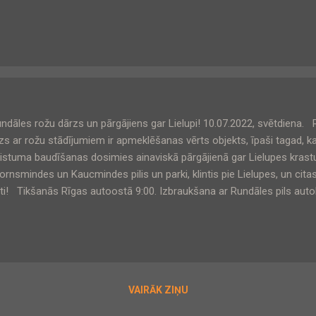
gājiena programmā : - Kā divi brāļi: Lilastes ezers un Lilaste
is, kurā aizliegts peldēties. - Klasika – šoreiz divi no trim izcila
ezeriem. - Plašais Dzirnezers un tā ainaviskās salas un pussal
dāles rožu dārzs un pārgājiens gar Lielupi! 10.07.2022, svētdiena. 
zs ar rožu stādījumiem ir apmeklēšanas vērts objekts, īpaši tagad, k
istuma baudīšanas dosimies ainaviskā pārgājienā gar Lielupes kras
ornsmindes un Kaucmindes pilis un parki, klintis pie Lielupes, un cita
ti! Tikšanās Rīgas autoostā 9:00. Izbraukšana ar Rundāles pils aut
oostas: 9:20. Biļete jānopērk iepriekš! Pārgājiena sākums: Pie Rundāl
dodamies pils dārzā, bet pēc tam – pārgājienā gar Lielupi uz Bausku
Bauskas. Pārgājiena programmā : - Rundāles pils dārzs un par
istums un citi vasaras labumi! - Bornsmindes pils un parks (pils 
uses). - ...
VAIRĀK ZIŅU