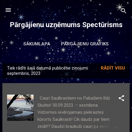
Pāriet uz galveno saturu
Pārgājienu uzņēmums Spectūrisms
SĀKUMLAPA
PĀRGĀJIENU GRAFIKS
INFORMĀCIJA PAR VIETNI
VAIRĀK…
Tiek rādīti šajā datumā publicētie ziņojumi:
RĀDĪT VISU
KONTAKTI
Z
septembris, 2023
i
ņ
a
Cauri Saulkrastiem no Pabažiem līdz
s
Skultei! 30.09.2023. – sestdiena.
Vidzemes ievērojamais piekrastes
kūrorts Saulkrasti! Cik daudz par tiem
zināt!? Daudzi braukuši cauri pa veco