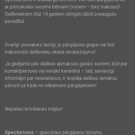
ar pirmskolas vecuma bērniem (viņiem – bez maksas)!
Dalībniekiem līdz 14.gadiem obligāti jābūt pieaugušo
pavadībā.
Svarīgi: piesakies laicīgi, jo pārgājiena grupai var būt
maksimālā dalībnieku skaita ierobežojums!
Ja gadījumā pēc dalības apmaksas gadās saslimt, kļūt par
kontaktpersonu vai nonākt karantīnā – tad, savlaicīgi
informējot par neierašanos, ir iespēja dalības iemaksu
pārcelt uz kādu no nākamiem pārgājieniem!
Nepaliec brīvdienās mājās!
Spectūrisms
– speciālais pārgājienu tūrisms.