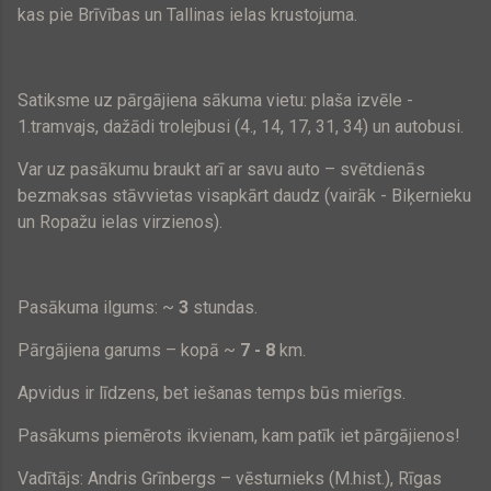
kas pie Brīvības un Tallinas ielas krustojuma.
Satiksme uz pārgājiena sākuma vietu: plaša izvēle -
1.tramvajs, dažādi trolejbusi (4., 14, 17, 31, 34) un autobusi.
Var uz pasākumu braukt arī ar savu auto – svētdienās
bezmaksas stāvvietas visapkārt daudz (vairāk - Biķernieku
un Ropažu ielas virzienos).
Pasākuma ilgums: ~
3
stundas.
Pārgājiena garums – kopā ~
7 - 8
km.
Apvidus ir līdzens, bet iešanas temps būs mierīgs.
Pasākums piemērots ikvienam, kam patīk iet pārgājienos!
Vadītājs: Andris Grīnbergs – vēsturnieks (M.hist.), Rīgas