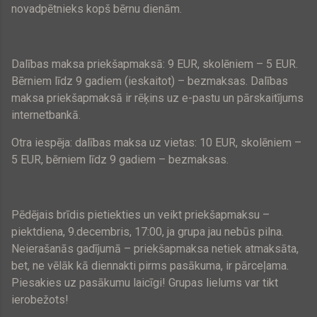
novadpētnieks kopš bērnu dienām.
Dalības maksa priekšapmaksā:
9 EUR
, skolēniem –
5 EUR
.
Bērniem līdz 9 gadiem (ieskaitot) – bezmaksas. Dalības
maksa priekšapmaksā ir rēķins uz e-pastu un pārskaitījums
internetbankā.
Otra iespēja: dalības maksa uz vietas:
10 EUR
, skolēniem –
5 EUR
, bērniem līdz 9 gadiem – bezmaksas.
Pēdējais brīdis pietiekties un veikt priekšapmaksu –
piektdiena, 9.decembris, 17:00, ja grupa jau nebūs pilna.
Neierašanās gadījumā – priekšapmaksa netiek atmaksāta,
bet, ne vēlāk kā diennakti pirms pasākuma, ir pārceļama.
Piesakies uz pasākumu laicīgi! Grupas lielums var tikt
ierobežots!