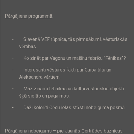
Pārgājiena programmā
:
-
Slavenā VEF rūpnīca, tās pirmsākumi, vēsturiskās
vērtības.
-
Ko zināt par Vagonu un mašīnu fabriku "Fēnikss”?
-
Interesanti vēstures fakti par Gaisa tiltu un
Aleksandra vārtiem.
-
Maz zināmi tehnikas un kultūrvēsturiskie objekti
šķērsielās un pagalmos.
-
Daži kolorīti Cēsu ielas stāsti nobeiguma posmā.
Pārgājiena nobeigums – pie Jaunās Ģertrūdes baznīcas,