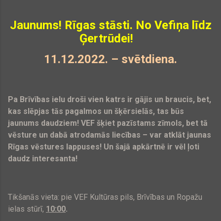
Jaunums! Rīgas stāsti. No Vefiņa līdz
Ģertrūdei!
11.12.2022. – svētdiena.
Pa Brīvības ielu droši vien katrs ir gājis un braucis, bet,
kas slēpjas tās pagalmos un šķērsielās, tas būs
jaunums daudziem! VEF šķiet pazīstams zīmols, bet tā
vēsture un dabā atrodamās liecības – var atklāt jaunas
Rīgas vēstures lappuses! Un šajā apkārtnē ir vēl ļoti
daudz interesanta!
Tikšanās vieta: pie VEF Kultūras pils, Brīvības un Ropažu
ielas stūrī,
10:00
.