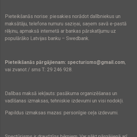
Pieteikšanās norise: piesakies norādot dalībniekus un
maksātāju, telefona numuru saziņai, saņem savā e-pastā
rēķinu, apmaksā internetā ar bankas pārskatījumu uz
populārāko Latvijas banku – Swedbank.
Pieteikšanās pārgājienam: specturisms@gmail.com
,
vai zvanot / sms T.: 29 246 928.
Dalības maksā iekļauts: pasākuma organizēšanas un
vadīšanas izmaksas, tehniskie izdevumi un visi nodokļi.
Papildus izmaksas mazas: personīgie ceļa izdevumi.
Spectūrisms ir draudzīgs bērniem. Var nākt pārgājienā arī