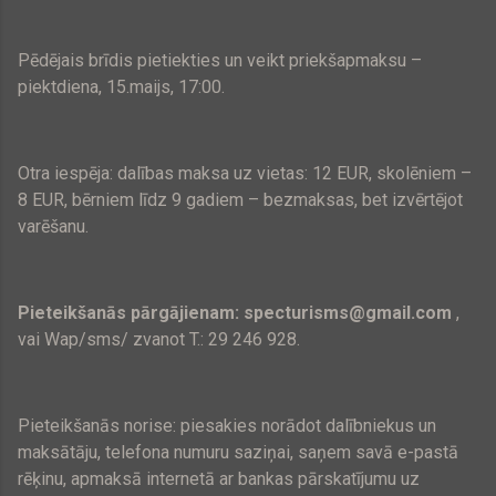
Pēdējais brīdis pietiekties un veikt priekšapmaksu –
piektdiena, 15.maijs, 17:00.
Otra iespēja: dalības maksa uz vietas:
12 EUR
, skolēniem –
8 EUR
, bērniem līdz 9 gadiem – bezmaksas, bet izvērtējot
varēšanu.
Pieteikšanās pārgājienam: specturisms@gmail.com
,
vai Wap/sms/ zvanot T.: 29 246 928.
Pieteikšanās norise: piesakies norādot dalībniekus un
maksātāju, telefona numuru saziņai, saņem savā e-pastā
rēķinu, apmaksā internetā ar bankas pārskatījumu uz