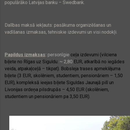
populārāko Latvijas banku – Swedbank.
Dalības maksā iekļauts: pasākuma organizēšanas un
vadīšanas izmaksas, tehniskie izdevumi un visi nodokļi.
Papildus izmaksas
:
personīgie
ceļa izdevumi (vilciena
biļete no Rīgas uz Siguldu:
~
2,80
EUR
, atkarībā no iegādes
veida, atpakaļceļā – tikpat). Bobsleja trases apmeklējuma
biļete (
3 EUR
, skolēniem, studentiem, pensionāriem –
1,50
EUR
), kompleksā ieejas biļete Siguldas Jaunajā pilī un
Livonijas ordeņa pilsdrupās –
4,50 EUR
(skolēniem,
studentiem un pensionāriem pa
3,50 EUR
).