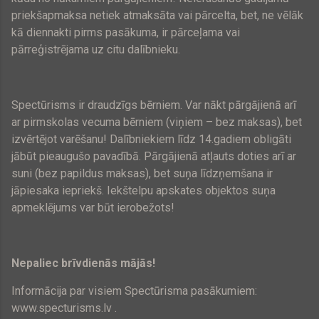
priekšapmaksa netiek atmaksāta vai pārcelta, bet, ne vēlāk
kā diennakti pirms pasākuma, ir pārceļama vai
pārreģistrējama uz citu dalībnieku.
Spectūrisms ir draudzīgs bērniem. Var nākt pārgājienā arī
ar pirmskolas vecuma bērniem (viņiem – bez maksas), bet
izvērtējot varēšanu! Dalībniekiem līdz 14.gadiem obligāti
jābūt pieaugušo pavadībā. Pārgājienā atļauts doties arī ar
suni (bez papildus maksas), bet suņa līdzņemšana ir
jāpiesaka iepriekš.
Iekštelpu apskates objektos suņa
apmeklējums var būt ierobežots!
Nepaliec brīvdienās mājās!
Informācija par visiem Spectūrisma pasākumiem:
www.specturisms.lv .