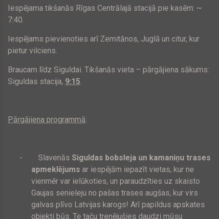
Iespējama tikšanās Rīgas Centrālajā stacijā pie kasēm: ~
7:40.
Iespējams pievienoties arī Zemitānos, Juglā un citur, kur
pietur vilciens.
Braucam līdz Siguldai. Tikšanās vieta – pārgājiena sākums:
Siguldas stacija,
9:15
.
Pārgājiena programmā
:
-
Slavenās
Siguldas bobsleja un kamaniņu trases
apmeklējums
ar iespējām iepazīt vietas, kur ne
vienmēr var ielūkoties, un paraudzīties uz skaisto
Gaujas senieleju no pašas trases augšas, kur virs
galvas plīvo Latvijas karogs! Arī papildus apskates
objekti būs. Te taču trenējušies daudzi mūsu