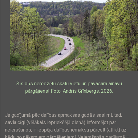
Šis būs neredzētu skatu vietu un pavasara ainavu
pārgājiens! Foto: Andris Grīnbergs, 2026.
Ja gadījumā pēc dalības apmaksas gadās saslimt, tad,
savlaicīgi (vēlākais iepriekšējā dienā) informējot par
neierašanos, ir iespēja dalības iemaksu pārcelt (atlikt) uz
kādu no nākamiem pārgājieniem! Neierašanās gadījumā –