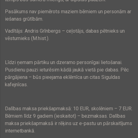
Pasākums nav piemērots maziem bērniem un personām ar
iešanas grūtībām.
Vadītājs: Andris Grīnbergs – ceļotājs, dabas pētnieks un
vēsturnieks (M.hist.).
Līdzi ņemam pārtiku un dzeramo personīgai lietošanai.
Pusdienu pauzi ieturēsim kādā jaukā vietā pie dabas. Pēc
pārgājiena – būs pieejama eklērnīca un citas Siguldas
kafejnīcas.
Dalības maksa priekšapmaksā:
10 EUR
, skolēniem –
7 EUR
.
Bērniem līdz 9 gadiem (ieskaitot) – bezmaksas. Dalības
maksa priekšapmaksā ir rēķins uz e-pastu un pārskaitījums
internetbankā.