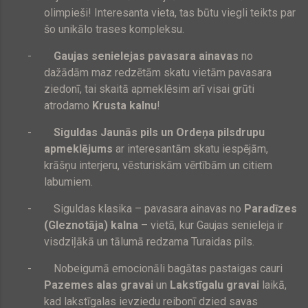
olimpieši! Interesanta vieta, tas būtu viegli teikts par
šo unikālo trases kompleksu.
-
Gaujas senielejas pavasara ainavas
no
dažādām maz redzētām skatu vietām pavasara
ziedonī, tai skaitā apmeklēsim arī visai grūti
atrodamo
Krusta kalnu
!
-
Siguldas Jaunās pils un Ordeņa pilsdrupu
apmeklējums
ar interesantām skatu iespējām,
krāšņu interjeru, vēsturiskām vērtībām un citiem
labumiem.
-
Siguldas klasika – pavasara ainavas no
Paradīzes
(Gleznotāja) kalna
– vietā, kur Gaujas senieleja ir
visdziļākā un tālumā redzama Turaidas pils.
-
Nobeigumā emocionāli bagātas pastaigas cauri
Pazemes alas gravai
un
Lakstīgalu gravai
laikā,
kad lakstīgalas ievziedu reibonī dzied savas