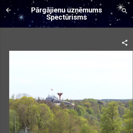
Pāriet uz galveno saturu
Pārgājienu uzņēmums
Spectūrisms