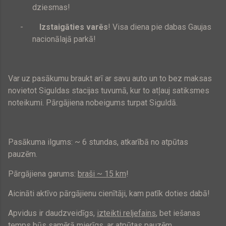
dziesmas!
-
Izstaigāties varēs
! Visa diena pie dabas Gaujas
nacionālajā parkā!
Var uz pasākumu braukt arī ar savu auto un to bez maksas
novietot Siguldas stacijas tuvumā, kur to atļauj satiksmes
noteikumi. Pārgājiena nobeigums turpat Siguldā.
Pasākuma ilgums: ~ 6 stundas, atkarībā no atpūtas
pauzēm.
Pārgājiena garums:
braši ~ 15 km
!
Aicināti aktīvo pārgājienu cienītāji, kam patīk doties dabā!
Apvidus ir daudzveidīgs,
izteikti reljefains
, bet iešanas
temps būs samērā mierīgs, ar atpūtas pauzēm.