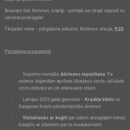
Braucam līdz Alotenei, svarīgi - pirmajā vai otrajā vagonā no
vilciena priekšgala!
Tikšanās vieta – pārgājiena sākums: Alotenes stacija,
9:20
.
Pārgājiena programmā
:
-
Vispirms nomaļās
Alotenes iepazīšana
. Pa
ceļama: leģendām apvītais Ubadzes ozols, vēl kāds
izcils dižkoks un citi interesanti stāsti.
-
Latvijas 2022.gada ģeovieta –
Kraukļa klints
un
Daugavas krastu pārsteidzošās ainavas!
-
Vizināšanās ar kuģīti
gar ūdens atsegtajām klinšu
kraujām, ar stāstiem par to nosaukumiem,