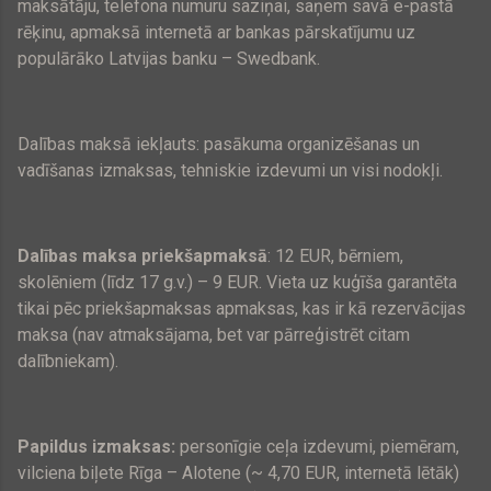
maksātāju, telefona numuru saziņai, saņem savā e-pastā
rēķinu, apmaksā internetā ar bankas pārskatījumu uz
populārāko Latvijas banku – Swedbank.
Dalības maksā iekļauts: pasākuma organizēšanas un
vadīšanas izmaksas, tehniskie izdevumi un visi nodokļi.
Dalības maksa priekšapmaksā
:
12 EUR
, bērniem,
skolēniem (līdz 17 g.v.) – 9 EUR. Vieta uz kuģīša garantēta
tikai pēc priekšapmaksas apmaksas, kas ir kā rezervācijas
maksa (nav atmaksājama, bet var pārreģistrēt citam
dalībniekam).
Papildus izmaksas:
personīgie ceļa izdevumi, piemēram,
vilciena biļete Rīga – Alotene (~
4,70 EUR
, internetā lētāk)