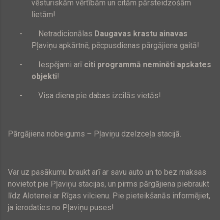
vēsturiskām vērtībām un citām pārsteidzošām
lietām!
-
Netradicionālas
Daugavas krastu ainavas
Pļaviņu apkārtnē, pēcpusdienas pārgājiena gaitā!
-
Iespējami arī
citi programmā neminēti apskates
objekti
!
-
Visa diena pie dabas izcilās vietās!
Pārgājiena nobeigums – Pļaviņu dzelzceļa stacijā.
Var uz pasākumu braukt arī ar savu auto un to bez maksas
novietot pie Pļaviņu stacijas, un pirms pārgājiena piebraukt
līdz Alotenei ar Rīgas vilcienu. Pie pieteikšanās informējiet,
ja ierodaties no Pļaviņu puses!