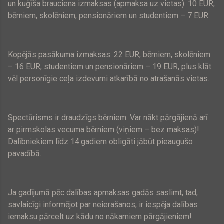
un kuģīša brauciena izmaksas (apmaksa uz vietas):
10 EUR
,
bērniem, skolēniem, pensionāriem un studentiem –
7 EUR
.
Kopējās pasākuma izmaksas:
22 EUR
, bērniem, skolēniem
–
16 EUR
, studentiem un pensionāriem –
19 EUR
, plus klāt
vēl personīgie ceļa izdevumi atkarībā no atrašanās vietas.
Spectūrisms ir draudzīgs bērniem. Var nākt pārgājienā arī
ar pirmskolas vecuma bērniem (viņiem – bez maksas)!
Dalībniekiem līdz 14.gadiem obligāti jābūt pieaugušo
pavadībā.
Ja gadījumā pēc dalības apmaksas gadās saslimt, tad,
savlaicīgi informējot par neierašanos, ir iespēja dalības
iemaksu pārcelt uz kādu no nākamiem pārgājieniem!