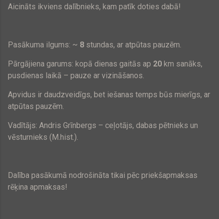
Aicināts ikviens dalībnieks, kam patīk doties dabā!
Pasākuma ilgums: ~
8
stundas, ar atpūtas pauzēm.
Pārgājiena garums: kopā dienas gaitās ap
20
km sanāks,
pusdienas laikā – pauze ar vizināšanos.
Apvidus ir daudzveidīgs, bet iešanas temps būs mierīgs, ar
atpūtas pauzēm.
Vadītājs: Andris Grīnbergs – ceļotājs, dabas pētnieks un
vēsturnieks (M.hist.).
Dalība pasākumā nodrošināta tikai pēc priekšapmaksas
rēķina apmaksas!