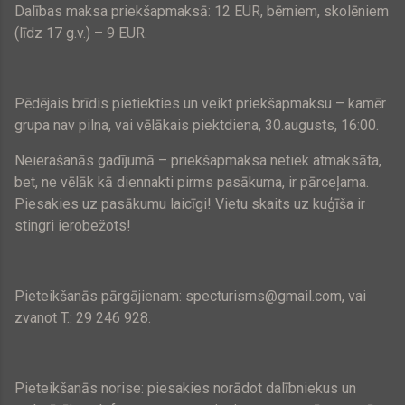
Dalības maksa priekšapmaksā:
12 EUR
, bērniem, skolēniem
(līdz 17 g.v.) – 9 EUR.
Pēdējais brīdis pietiekties un veikt priekšapmaksu – kamēr
grupa nav pilna, vai vēlākais piektdiena, 30.augusts, 16:00.
Neierašanās gadījumā – priekšapmaksa netiek atmaksāta,
bet, ne vēlāk kā diennakti pirms pasākuma, ir pārceļama.
Piesakies uz pasākumu laicīgi! Vietu skaits uz kuģīša ir
stingri ierobežots!
Pieteikšanās pārgājienam: specturisms@gmail.com, vai
zvanot T.: 29 246 928.
Pieteikšanās norise: piesakies norādot dalībniekus un