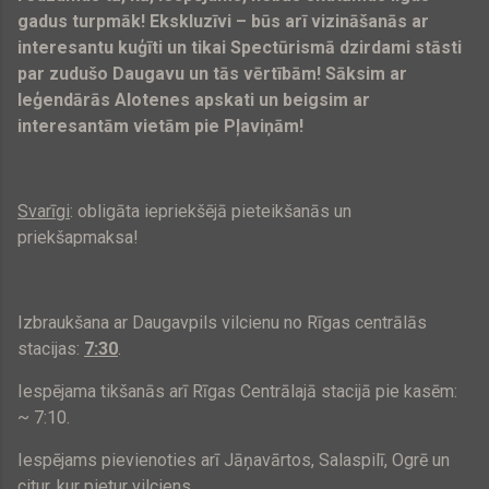
gadus turpmāk! Ekskluzīvi – būs arī vizināšanās ar
interesantu kuģīti un tikai Spectūrismā dzirdami stāsti
par zudušo Daugavu un tās vērtībām! Sāksim ar
leģendārās Alotenes apskati un beigsim ar
interesantām vietām pie Pļaviņām!
Svarīgi
: obligāta iepriekšējā pieteikšanās un
priekšapmaksa!
Izbraukšana ar Daugavpils vilcienu no Rīgas centrālās
stacijas:
7:30
.
Iespējama tikšanās arī Rīgas Centrālajā stacijā pie kasēm:
~ 7:10.
Iespējams pievienoties arī Jāņavārtos, Salaspilī, Ogrē un
citur, kur pietur vilciens.