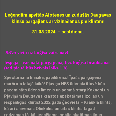
Leģendām apvītās Alotenes un zudušās Daugavas
klinšu pārgājiens ar vizināšanos pie klintīm!
31.08.2024. – sestdiena.
Brīvu v
ietu uz kuģīša vairs nav!
Iespēja - var nākt pārgājienā, bez kuģīša braukšanas
(tad pie tā būs brīvais laiks 1 h).
Spectūrisma klasika, papildreiss! Īpašs pārgājiena
maršruts īstajā laikā! Pļaviņu HES ūdenskrātuvē būs
pazemināts ūdens līmenis un posmā starp Koknesi un
Pļaviņām Daugavas krastos apskatāmas izcilas un
iespaidīgas klintis! 2022.gada ģeovieta – Kraukļa klints,
kā arī slavenais Oliņkalns un citas klintis tagad
redzamas tā, kā, iespējams, nebūs skatāmas ilgus