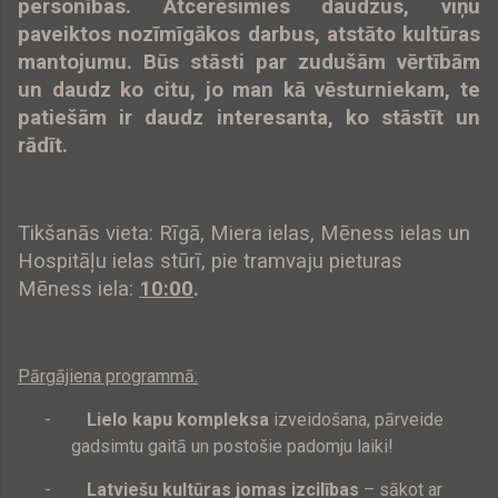
personības. Atcerēsimies daudzus, viņu
paveiktos nozīmīgākos darbus, atstāto kultūras
mantojumu. Būs stāsti par zudušām vērtībām
un daudz ko citu, jo man kā vēsturniekam, te
patiešām ir daudz interesanta, ko stāstīt un
rādīt.
Tikšanās vieta: Rīgā, Miera ielas, Mēness ielas un
Hospitāļu ielas stūrī, pie tramvaju pieturas
Mēness iela:
10:00
.
Pārgājiena programmā:
-
Lielo kapu kompleksa
izveidošana, pārveide
gadsimtu gaitā un postošie padomju laiki!
-
Latviešu kultūras jomas izcilības
– sākot ar