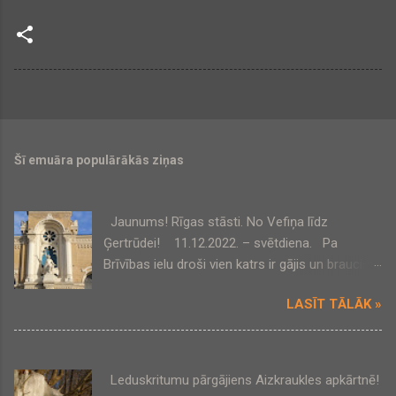
Šī emuāra populārākās ziņas
Jaunums! Rīgas stāsti. No Vefiņa līdz
Ģertrūdei! 11.12.2022. – svētdiena. Pa
Brīvības ielu droši vien katrs ir gājis un braucis,
bet, kas slēpjas tās pagalmos un šķērsielās, tas
LASĪT TĀLĀK »
būs jaunums daudziem! VEF šķiet pazīstams
zīmols, bet tā vēsture un dabā atrodamās
liecības – var atklāt jaunas Rīgas vēstures
lappuses! Un šajā apkārtnē ir vēl ļoti daudz
Leduskritumu pārgājiens Aizkraukles apkārtnē!
interesanta! Tikšanās vieta: pie VEF Kultūras