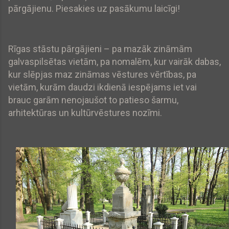
pārgājienu. Piesakies uz pasākumu laicīgi!
Rīgas stāstu pārgājieni – pa mazāk zināmām
galvaspilsētas vietām, pa nomalēm, kur vairāk dabas,
kur slēpjas maz zināmas vēstures vērtības, pa
vietām, kurām daudzi ikdienā iespējams iet vai
brauc garām nenojaušot to patieso šarmu,
arhitektūras un kultūrvēstures nozīmi.