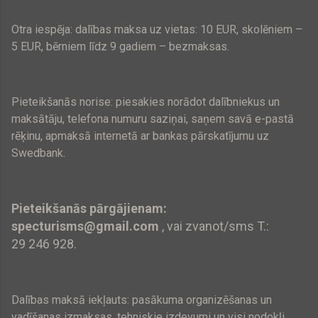
Otra iespēja: dalības maksa uz vietas:
10 EUR
, skolēniem –
5 EUR
, bērniem līdz 9 gadiem – bezmaksas.
Pieteikšanās norise: piesakies norādot dalībniekus un
maksātāju, telefona numuru saziņai, saņem savā e-pastā
rēķinu, apmaksā internetā ar bankas pārskatījumu uz
Swedbank.
Pieteikšanās pārgājienam:
specturisms@gmail.com
, vai zvanot/sms T.:
29 246 928.
Dalības maksā iekļauts: pasākuma organizēšanas un
vadīšanas izmaksas, tehniskie izdevumi un visi nodokļi.