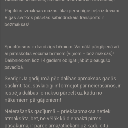
Papildus izmaksas mazas: tikai personīgie ceļa izdevumi.
Rīgas svētkos pilsētas sabiedriskais transports ir
bezmaksas!
Spectūrisms ir draudzīgs bērniem. Var nākt pārgājienā arī
ar pirmskolas vecuma bērniem (viņiem – bez maksas)!
Dalībniekiem līdz 14.gadiem obligāti jābūt pieaugušo
pavadībā.
Svarīgi: Ja gadījumā pēc dalības apmaksas gadās
saslimt, tad, savlaicīgi informējot par neierašanos, ir
iespēja dalības iemaksu pārcelt uz kādu no
nākamiem pārgājieniem!
Neierašanās gadījumā – priekšapmaksa netiek
atmaksāta, bet, ne vēlāk kā diennakti pirms
pasākuma, ir pārceļama/atliekam uz kādu citu