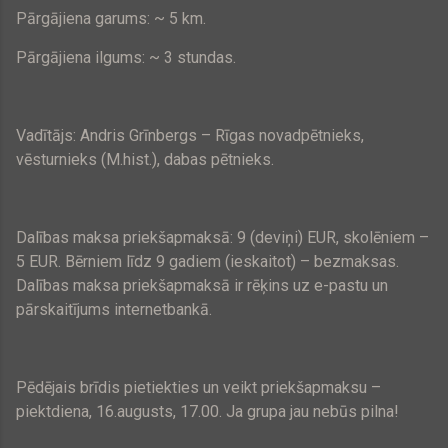
Pārgājiena garums: ~ 5 km.
Pārgājiena ilgums: ~ 3 stundas.
Vadītājs: Andris Grīnbergs – Rīgas novadpētnieks,
vēsturnieks (M.hist.), dabas pētnieks.
Dalības maksa priekšapmaksā: 9 (deviņi) EUR, skolēniem –
5 EUR
. Bērniem līdz 9 gadiem (ieskaitot) – bezmaksas.
Dalības maksa priekšapmaksā ir rēķins uz e-pastu un
pārskaitījums internetbankā.
Pēdējais brīdis pietiekties un veikt priekšapmaksu –
piektdiena, 16.augusts, 17.00. Ja grupa jau nebūs pilna!