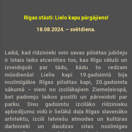
Rīgas stāsti: Lielo kapu pārgājiens!
18.08.2024. – svētdiena.
Laikā, kad rīdzinieki svin savas pilsētas jubileju
ir īstais laiks atcerēties tos, kas Rīgu cēluši un
izveidojuši par tādu, kādu to redzam
mūsdienās! Lielie kapi 19.gadsimtā bija
nozīmīgākie Rīgas pilsētas kapi, 20.gadsimta
sākumā – vieni no izcilākajiem Ziemeļeiropā,
bet padomju laikos postīti un pārveidoti par
parku. Divu gadsimtu izcilāko rīdzinieku
apbedījumu vidū ir lielākā daļa Rīgas slavenāko
arhitektu, izcili latviešu atmodas un kultūras
darbinieki un daudzas citas nozīmīgas