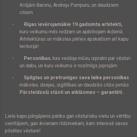
Krišjāni Baronu, Andreju Pumpuru, un daudziem
citiem.
-
Rīgas ievērojamākie 19.gadsimta arhitekti,
kuru veikumu mēs redzam un apbrīnojam ikdienā.
Arhitektūras un mākslas pērles apskatīsim arī kapu
teritorijā!
-
Personības
, kas veidoja mūsu izpratni par vēsturi
un dabu, un kuru veikums ir nozīmīgs joprojām.
-
Spilgtas un pretrunīgas sava laika personības
mākslas, dzejas, izglītības un daudzās citās jomās.
Pārsteidzoši stāsti un atklāsmes – garantēti.
Lielo kapu pārgājiens patiks gan vēsturisku vietu un vērtību
cienītājiem, gan ikvienam rīdziniekam, kam interesē savas
pilsētas vēsture!