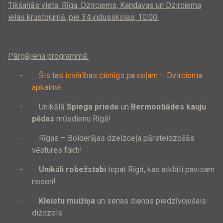
Tikšanās vieta: Rīga, Dzirciems, Kandavas un Dzirciema
ielas krustojumā, pie 34.vidusskolas, 10:00.
Pārgājiena programmā:
-
Šis tas ievērības cienīgs pa ceļam – Dzirciema
apkaimē.
-
Unikālā
Spiega priede
un
Bermontiādes kauju
pēdas
mūsdienu Rīgā!
-
Rīgas – Bolderājas dzelzceļa pārsteidzošās
vēstures fakti!
-
Unikāli robežstabi
tepat Rīgā, kas atklāti pavisam
nesen!
-
Kleistu muižiņa
un senas dienas piedzīvojušais
dižozols.