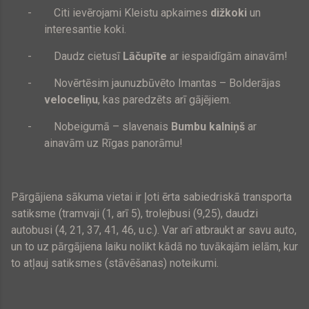
-
Citi ievērojami Kleistu apkaimes
dižkoki
un
interesantie koki.
-
Daudz cietusī
Lāčupīte
ar iespaidīgām ainavām!
-
Novērtēsim jaunuzbūvēto Imantas – Bolderājas
veloceliņu
, kas paredzēts arī gājējiem.
-
Nobeigumā – slavenais
Bumbu kalniņš
ar
ainavām uz Rīgas panorāmu!
Pārgājiena sākuma vietai ir ļoti ērta sabiedriskā transporta
satiksme (tramvaji (1, arī 5), trolejbusi (9,25), daudzi
autobusi (4, 21, 37, 41, 46, u.c.). Var arī atbraukt ar savu auto,
un to uz pārgājiena laiku nolikt kādā no tuvākajām ielām, kur
to atļauj satiksmes (stāvēšanas) noteikumi.