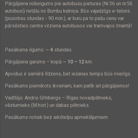
Pārgājiena nobeigums pie autobusu pieturas (Nr.36 un nr.56
autobusi) netālu no Bumbu kalniņa. Būs vajadzīgs e-talons
(pusotras stundas - 90 min.), ar kuru pa to pašu cenu var
pārsēsties centra virziena autobusos vai tramvajos Imantā!
Pasākuma ilgums: ~
4
stundas.
Pārgājiena garums – kopā ~
10 – 12
km.
Apvidus ir samērā līdzens, bet iešanas temps būs mierīgs.
Pasākums piemērots ikvienam, kam patīk iet pārgājienos!
Vadītājs: Andris Grīnbergs – Rīgas novadpētnieks,
vēsturnieks (M.hist.) un dabas pētnieks.
Pasākums notiek bez iekštelpu apmeklējumiem.