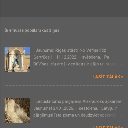
Šī emuāra populārākās ziņas
Jaunums! Rīgas stāsti. No Vefiņa līdz
Ģertrūdei! 11.12.2022. – svētdiena. Pa
Brīvības ielu droši vien katrs ir gājis un braucis,
bet, kas slēpjas tās pagalmos un šķērsielās, tas
LASĪT TĀLĀK »
būs jaunums daudziem! VEF šķiet pazīstams
zīmols, bet tā vēsture un dabā atrodamās
liecības – var atklāt jaunas Rīgas vēstures
lappuses! Un šajā apkārtnē ir vēl ļoti daudz
Leduskritumu pārgājiens Aizkraukles apkārtnē!
interesanta! Tikšanās vieta: pie VEF Kultūras
Jaunums! 24.01.2026. – sestdiena. Latviju ir
pils, Brīvības un Ropažu ielas stūrī, 10:00 .
pārņēmusi īsta ziema un daudzviet apskatāmi
Pārgājiena programmā : - Slavenā VEF
krāšņi leduskritumi! Īstais laiks, lai dotos
rūpnīca, tās pirmsākumi, vēsturiskās vērtības. -
LASĪT TĀLĀK »