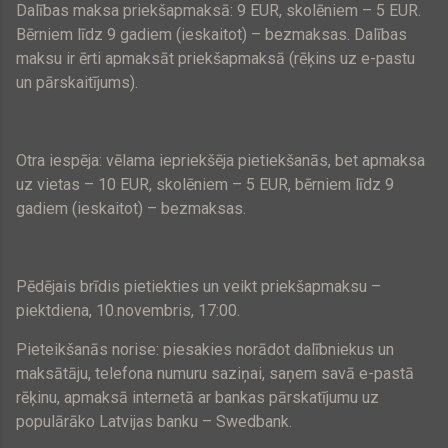
Dalības maksa priekšapmaksā:
9 EUR
, skolēniem –
5 EUR
.
Bērniem līdz 9 gadiem (ieskaitot) – bezmaksas. Dalības
maksu ir ērti apmaksāt priekšapmaksā (rēķins uz e-pastu
un pārskaitījums).
Otra iespēja: vēlama iepriekšēja pietiekšanās, bet apmaksa
uz vietas –
10 EUR
, skolēniem –
5 EUR
, bērniem līdz 9
gadiem (ieskaitot) – bezmaksas.
Pēdējais brīdis pietiekties un veikt priekšapmaksu –
piektdiena, 10.novembris, 17:00.
Pieteikšanās norise: piesakies norādot dalībniekus un
maksātāju, telefona numuru saziņai, saņem savā e-pastā
rēķinu, apmaksā internetā ar bankas pārskatījumu uz
populārāko Latvijas banku – Swedbank.