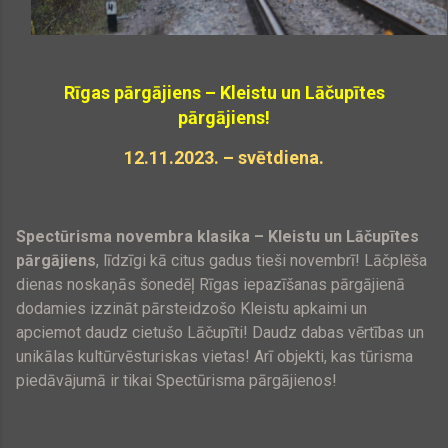
Rīgas pārgājiens – Kleistu un Lāčupītes
pārgājiens!
12.11.2023. – svētdiena.
Spectūrisma novembra klasika – Kleistu un Lāčupītes
pārgājiens
, līdzīgi kā citus gadus tieši novembrī! Lāčplēša
dienas noskaņās šonedēļ Rīgas iepazīšanas pārgājienā
dodamies izzināt pārsteidzošo Kleistu apkaimi un
apciemot daudz cietušo Lāčupīti! Daudz dabas vērtības un
unikālas kultūrvēsturiskas vietas! Arī objekti, kas tūrisma
piedāvājumā ir tikai Spectūrisma pārgājienos!