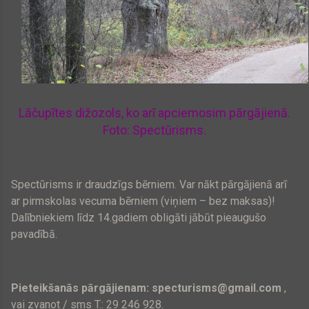
Lāčupītes dižozols, ko arī apciemosim pārgājienā.
Foto: Spectūrisms.
Spectūrisms ir draudzīgs bērniem. Var nākt pārgājienā arī
ar pirmskolas vecuma bērniem (viņiem – bez maksas)!
Dalībniekiem līdz 14.gadiem obligāti jābūt pieaugušo
pavadībā.
Pieteikšanās pārgājienam: specturisms@gmail.com
,
vai zvanot / sms T.: 29 246 928.