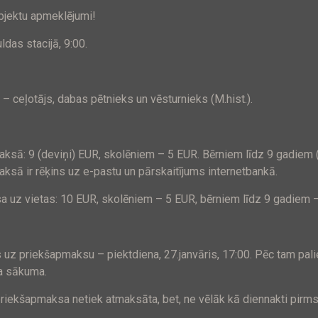
bjektu apmeklējumi!
das stacijā, 9:00.
 – ceļotājs, dabas pētnieks un vēsturnieks (M.hist.).
ksā: 9 (deviņi) EUR, skolēniem –
5 EUR
. Bērniem līdz 9 gadiem
sā ir rēķins uz e-pastu un pārskaitījums internetbankā.
sa uz vietas:
10 EUR
, skolēniem –
5 EUR
, bērniem līdz 9 gadiem
es uz priekšapmaksu – piektdiena, 27.janvāris, 17:00. Pēc tam pal
na sākuma.
iekšapmaksa netiek atmaksāta, bet, ne vēlāk kā diennakti pirms