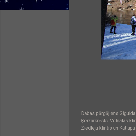
Dabas pārgājiens Siguldas
Ķeizarkrēsls. Velnalas kl
Ziedleju klintis un Katlapu