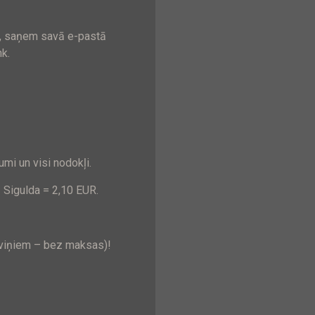
i, saņem savā e-pastā
k.
i un visi nodokļi.
– Sigulda =
2,10 EUR
.
(viņiem – bez maksas)!