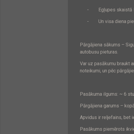
-
Egļupes skaistā 
-
Un visa diena pi
Pārgājiena sākums – Sigu
autobusu pieturas.
Var uz pasākumu braukt ar
noteikumi, un pēc pārgājie
Pasākuma ilgums: ~ 6 st
Pārgājiena garums – kopā
Apvidus ir reljefains, bet
Pasākums piemērots ikvie