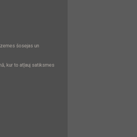
idzemes šosejas un
ā, kur to atļauj satiksmes