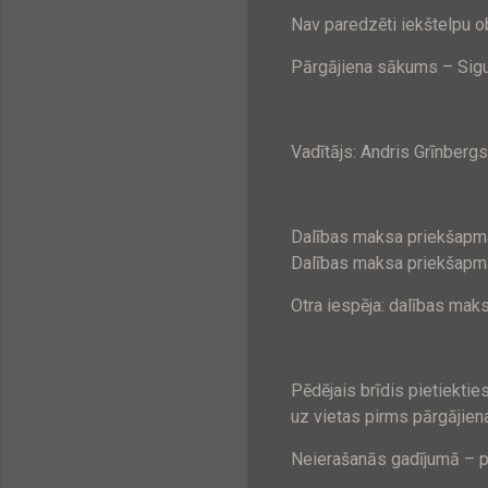
Nav paredzēti iekštelpu o
Pārgājiena sākums – Sigul
Vadītājs: Andris Grīnbergs
Dalības maksa priekšapma
Dalības maksa priekšapmak
Otra iespēja: dalības mak
Pēdējais brīdis pietiekti
uz vietas pirms pārgājie
Neierašanās gadījumā – pr