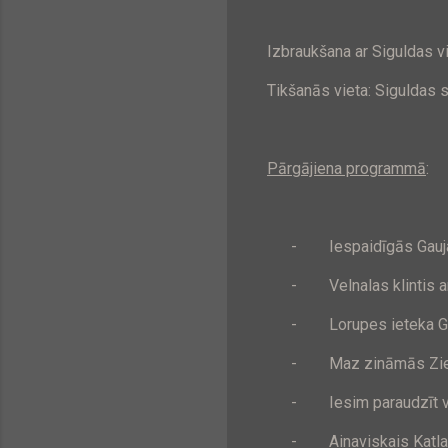
Izbraukšana ar Siguldas vi
Tikšanās vieta: Siguldas s
Pārgājiena programmā
:
-
Iespaidīgās Gauj
-
Velnalas klintis 
-
Lorupes ieteka G
-
Maz zināmās Zied
-
Iesim paraudzīt 
-
Ainaviskais Katla