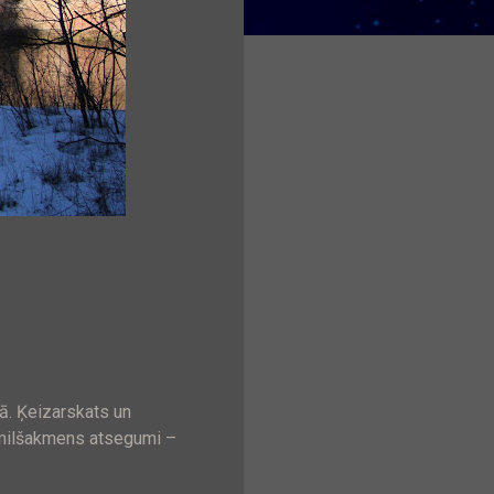
ā. Ķeizarskats un
 smilšakmens atsegumi –