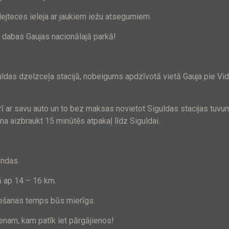
lejteces ieleja ar jaukiem iežu atsegumiem.
e dabas Gaujas nacionālajā parkā!
ldas dzelzceļa stacijā, nobeigums apdzīvotā vietā Gauja pie V
ī ar savu auto un to bez maksas novietot Siguldas stacijas tuvum
na aizbraukt 15 minūtēs atpakaļ līdz Siguldai.
undas.
 ap 14 – 16 km.
 iešanas temps būs mierīgs.
nam, kam patīk iet pārgājienos!