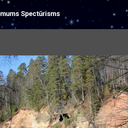
Pāriet uz galveno saturu
ēmums Spectūrisms