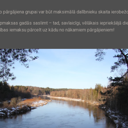
, jo pārgājiena grupai var būt maksimālā dalībnieku skaita ierobež
pmaksas gadās saslimt – tad, savlaicīgi, vēlākais iepriekšējā die
alības iemaksu pārcelt uz kādu no nākamiem pārgājieniem!