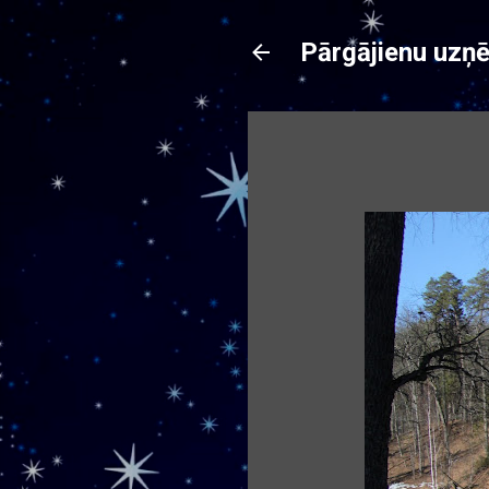
Pārgājienu uzņ