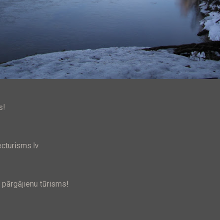
s!
cturisms.lv
 pārgājienu tūrisms!