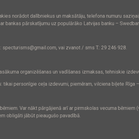
akies norādot dalībniekus un maksātāju, telefona numuru saziņa
 ar bankas pārskatījumu uz populārāko Latvijas banku – Swedban
: specturisms@gmail.com, vai zvanot / sms T.: 29 246 928.
asākuma organizēšanas un vadīšanas izmaksas, tehniskie izdevum
tikai personīgie ceļa izdevumi, piemēram, vilciena biļete Rīga 
bērniem. Var nākt pārgājienā arī ar pirmskolas vecuma bērniem 
em obligāti jābūt pieaugušo pavadībā.