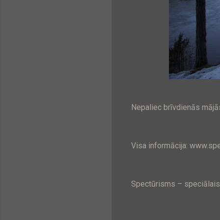
Nepaliec brīvdienās mājā
Visa informācija: www.spe
Spectūrisms – speciālais