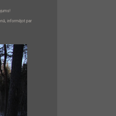
ojums!
nā, informējot par