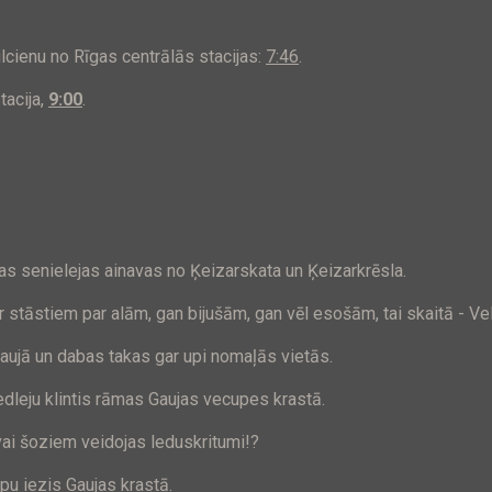
lcienu no Rīgas centrālās stacijas:
7:46
.
tacija,
9:00
.
as senielejas ainavas no Ķeizarskata un Ķeizarkrēsla.
ar stāstiem par alām, gan bijušām, gan vēl esošām, tai skaitā - Vel
aujā un dabas takas gar upi nomaļās vietās.
leju klintis rāmas Gaujas vecupes krastā.
vai šoziem veidojas leduskritumi!?
pu iezis Gaujas krastā.