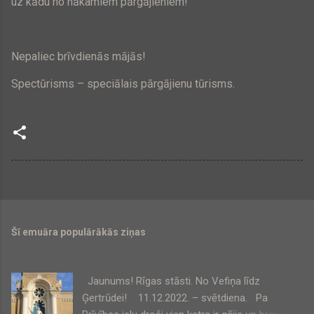
uz kādu no nākamiem pārgājieniem!
Nepaliec brīvdienās mājās!
Spectūrisms – speciālais pārgājienu tūrisms.
Šī emuāra populārākās ziņas
Jaunums! Rīgas stāsti. No Vefiņa līdz
Ģertrūdei! 11.12.2022. – svētdiena. Pa