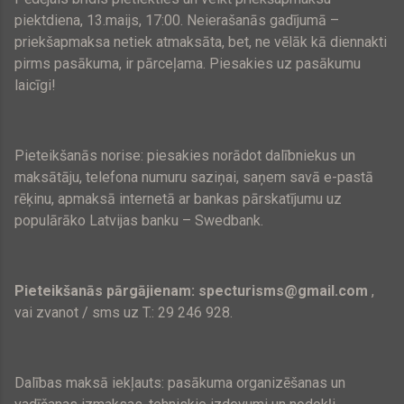
piektdiena, 13.maijs, 17:00. Neierašanās gadījumā –
priekšapmaksa netiek atmaksāta, bet, ne vēlāk kā diennakti
pirms pasākuma, ir pārceļama. Piesakies uz pasākumu
laicīgi!
Pieteikšanās norise: piesakies norādot dalībniekus un
maksātāju, telefona numuru saziņai, saņem savā e-pastā
rēķinu, apmaksā internetā ar bankas pārskatījumu uz
populārāko Latvijas banku – Swedbank.
Pieteikšanās pārgājienam: specturisms@gmail.com
,
vai zvanot / sms uz T.: 29 246 928.
Dalības maksā iekļauts: pasākuma organizēšanas un