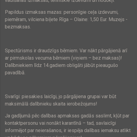
vadīšanas izmaksas, tehniskie izdevumi un nodokļi.
Papildus izmaksas mazas: personīgie ceļa izdevumi,
piemēram, vilciena biļete Rīga – Olaine: 1,50 Eur. Muzejs -
bezmaksas.
Spectūrisms ir draudzīgs bērniem. Var nākt pārgājienā arī
ar pirmskolas vecuma bērniem (viņiem – bez maksas)!
Dalībniekiem līdz 14.gadiem obligāti jābūt pieaugušo
pavadībā.
Svarīgi: piesakies laicīgi, jo pārgājiena grupai var būt
maksimālā dalībnieku skaita ierobežojums!
Ja gadījumā pēc dalības apmaksas gadās saslimt, kļūt par
kontaktpersonu vai nonākt karantīnā – tad, savlaicīgi
informējot par neierašanos, ir iespēja dalības iemaksu atlikt