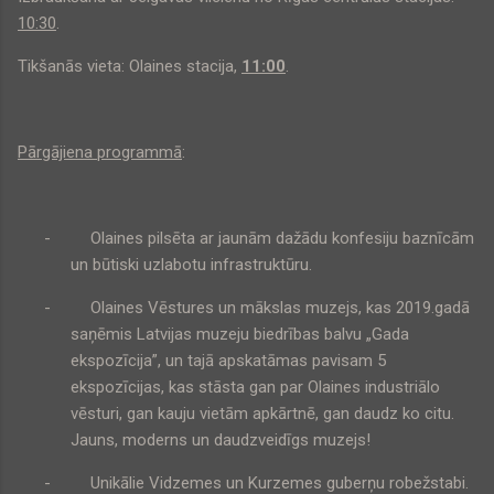
10:30
.
Tikšanās vieta: Olaines stacija,
11:00
.
Pārgājiena programmā
:
-
Olaines pilsēta ar jaunām dažādu konfesiju baznīcām
un būtiski uzlabotu infrastruktūru.
-
Olaines Vēstures un mākslas muzejs, kas 2019.gadā
saņēmis Latvijas muzeju biedrības balvu „Gada
ekspozīcija”, un tajā apskatāmas pavisam 5
ekspozīcijas, kas stāsta gan par Olaines industriālo
vēsturi, gan kauju vietām apkārtnē, gan daudz ko citu.
Jauns, moderns un daudzveidīgs muzejs!
-
Unikālie Vidzemes un Kurzemes guberņu robežstabi.