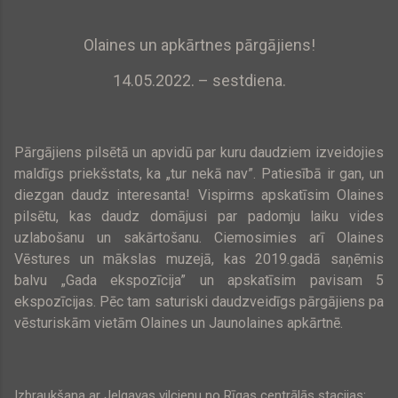
Olaines un apkārtnes pārgājiens!
14.05.2022. – sestdiena.
Pārgājiens pilsētā un apvidū par kuru daudziem izveidojies
maldīgs priekšstats, ka „tur nekā nav”. Patiesībā ir gan, un
diezgan daudz interesanta! Vispirms apskatīsim Olaines
pilsētu, kas daudz domājusi par padomju laiku vides
uzlabošanu un sakārtošanu. Ciemosimies arī Olaines
Vēstures un mākslas muzejā, kas 2019.gadā saņēmis
balvu „Gada ekspozīcija” un apskatīsim pavisam 5
ekspozīcijas. Pēc tam saturiski daudzveidīgs pārgājiens pa
vēsturiskām vietām Olaines un Jaunolaines apkārtnē.
Izbraukšana ar Jelgavas vilcienu no Rīgas centrālās stacijas: