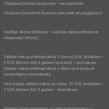
Pārgājienā bridieni pa purviem – nav paredzēti.
Pasākums piemērots ikvienam, kam patīk iet pārgājienos!
Vadītājs: Andris Grīnbergs – ceļotājs, dabas pētnieks un
vēsturnieks (M.hist.).
Dalības maksa priekšapmaksā: 9 (deviņi) EUR, skolēniem –
5 EUR
. Bērniem līdz 9 gadiem (ieskaitot) – bezmaksas.
Dalības maksa priekšapmaksā ir rēķins uz e-pastu un
pārskaitījums internetbankā.
Otra iespēja: dalības maksa uz vietas:
10 EUR
, skolēniem –
5 EUR
, bērniem līdz 9 gadiem – bezmaksas.
Pēdējais brīdis pietiekties un veikt priekšapmaksu –