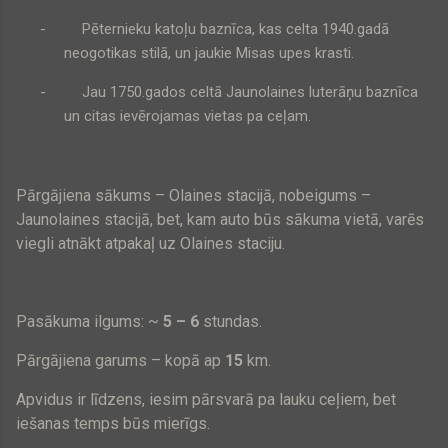
-
Pēternieku katoļu baznīca, kas celta 1940.gadā
neogotikas stilā, un jaukie Misas upes krasti.
-
Jau 1750.gados celtā Jaunolaines luterāņu baznīca
un citas ievērojamas vietas pa ceļam.
Pārgājiena sākums – Olaines stacijā, nobeigums –
Jaunolaines stacijā, bet, kam auto būs sākuma vietā, varēs
viegli atnākt atpakaļ uz Olaines staciju.
Pasākuma ilgums: ~
5 – 6
stundas.
Pārgājiena garums – kopā ap
15
km.
Apvidus ir līdzens, iesim pārsvarā pa lauku ceļiem, bet
iešanas temps būs mierīgs.